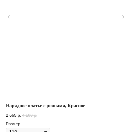
Нарядное платье с рюшами, Красное
Ша
2 665
р.
4 100
р.
45
Размер
Цв