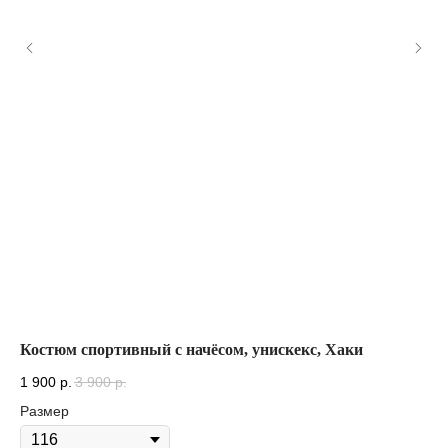
Костюм спортивный с начёсом, унискекс, Хаки
Ру
Бе
1 900
р.
3 900
р.
1 
Размер
Ра